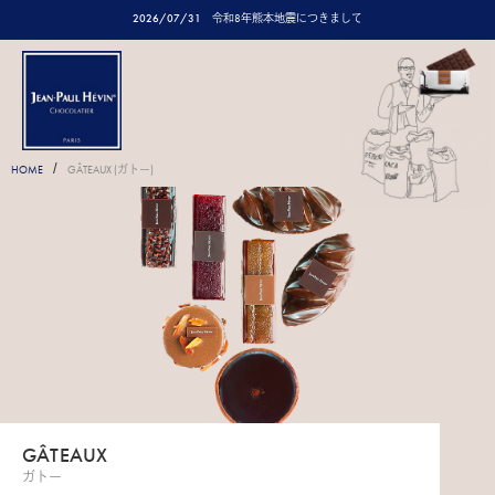
2026/07/31
令和8年熊本地震につきまして
/
HOME
GÂTEAUX (ガトー)
GÂTEAUX
ガトー