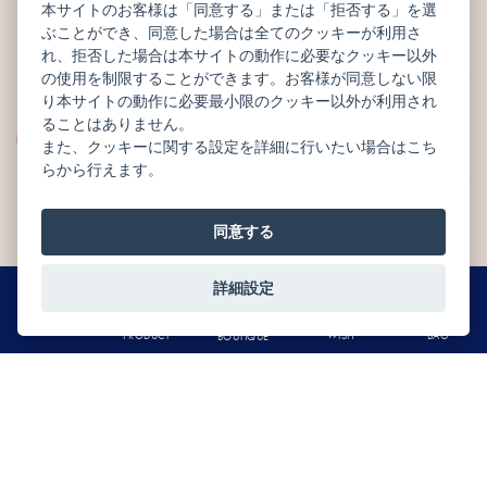
本サイトのお客様は「同意する」または「拒否する」を選
SEASONAL RECOMMEND
CHOCOLATS
ぶことができ、同意した場合は全てのクッキーが利用さ
季節のおすすめ
ショコラ
れ、拒否した場合は本サイトの動作に必要なクッキー以外
の使用を制限することができます。お客様が同意しない限
り本サイトの動作に必要最小限のクッキー以外が利用され
GÂTEAUX DE
ることはありません。
MACARONS
VOYAGE
また、クッキーに関する設定を詳細に行いたい場合はこち
マカロン
焼菓子
らから行えます。
同意する
TABLETTES
GÂTEAUX
タブレット
ガトー
詳細設定
0
MENU
BAG
WISH
PRODUCT
BOUTIQUE
WEB LIMITED
OTHERS
オンライン限定
その他商品