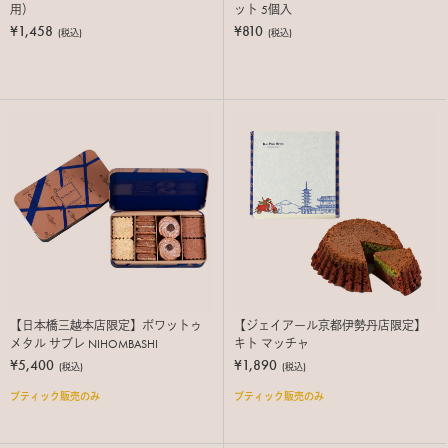
用）
ット 5個入
¥1,458
¥810
(税込)
(税込)
【日本橋三越本店限定】ボワットゥ
【ジェイアール京都伊勢丹店限定】
メタル サブレ NIHOMBASHI
キト マッチャ
¥5,400
¥1,890
(税込)
(税込)
ブティック販売のみ
ブティック販売のみ