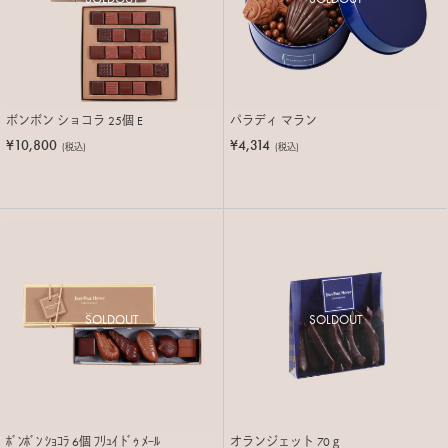
ボンボン ショコラ 25個 E
パラディ マラン
¥10,800
¥4,314
(税込)
(税込)
SOLDOUT
SOLDOUT
ﾎﾞﾝﾎﾞﾝ ｼｮｺﾗ 6個 ﾌﾘｭｲ ﾄﾞｩ ﾒｰﾙ
オランジェット 70ｇ