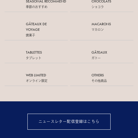
SEASONAL RECOMMEND
CHOCOLATS
季節のおすすめ
ショコラ
GÂTEAUX DE
MACARONS
VOYAGE
マカロン
焼菓子
TABLETTES
GÂTEAUX
タブレット
ガトー
WEB LIMITED
OTHERS
オンライン限定
その他商品
ニュースレター配信登録はこちら