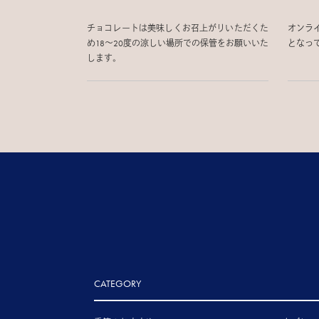
チョコレートは美味しくお召上がりいただくた
オンラ
め18〜20度の涼しい場所での保管をお願いいた
となっ
します。
CATEGORY