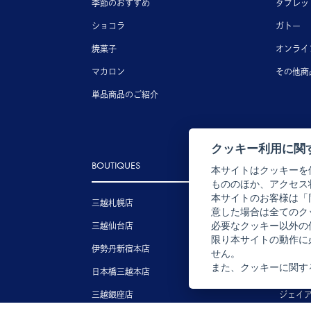
季節のおすすめ
タブレッ
ショコラ
ガトー
焼菓子
オンライ
マカロン
その他商
単品商品のご紹介
クッキー利用に関
BOUTIQUES
本サイトはクッキーを
もののほか、アクセス
本サイトのお客様は「
三越札幌店
表参道
意した場合は全てのク
必要なクッキー以外の
三越仙台店
東京ミ
限り本サイトの動作に
伊勢丹新宿本店
伊勢丹
せん。
また、クッキーに関す
日本橋三越本店
三越名
三越銀座店
ジェイ