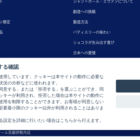
ト
ジャン＝ポール・エヴァンについて
創造への挑戦
ン限定
製造方法
品
パティスリーの味わい
ショコラが生み出す喜び
日本への愛情
する確認
使用しています。クッキーは本サイトの動作に必要な
状況の分析などに使われます。
同意する」または「拒否する」を選ぶことができ、同
ヒルズ店
広島アンデルセン店
ッキーが利用され、拒否した場合は本サイトの動作に
使用を制限することができます。お客様が同意しない
ッドタウン店
三越広島店
必要最小限のクッキー以外が利用されることはありま
浦和店
岩田屋本店
る設定を詳細に行いたい場合はこちらから行えます。
古屋栄店
アール京都伊勢丹店