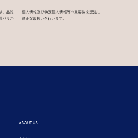
は、品質
個人情報及び特定個人情報等の重要性を認識し
週パリか
適正な取扱いを行います。
ABOUT US