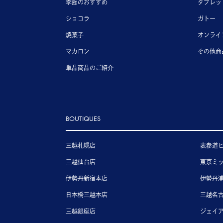
季節のおすすめ
タブレッ
ショコラ
ガトー
焼菓子
オンライ
マカロン
その他商
単品商品のご紹介
BOUTIQUES
三越札幌店
表参道
三越仙台店
東京ミ
伊勢丹新宿本店
伊勢丹
日本橋三越本店
三越名
三越銀座店
ジェイ