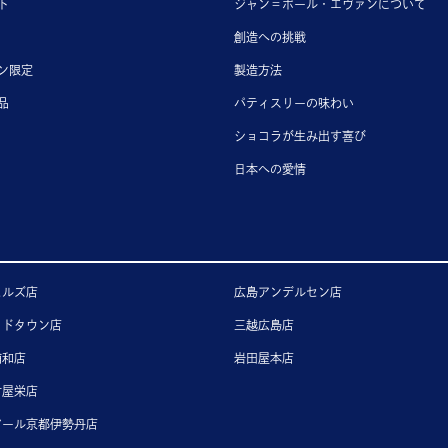
ト
ジャン＝ポール・エヴァンについて
創造への挑戦
ン限定
製造方法
品
パティスリーの味わい
ショコラが生み出す喜び
日本への愛情
ヒルズ店
広島アンデルセン店
ッドタウン店
三越広島店
浦和店
岩田屋本店
古屋栄店
アール京都伊勢丹店