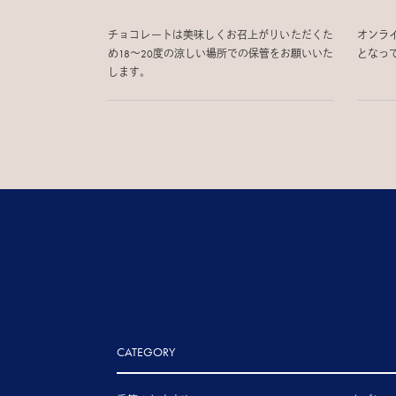
チョコレートは美味しくお召上がりいただくた
オンラ
め18〜20度の涼しい場所での保管をお願いいた
となっ
します。
CATEGORY