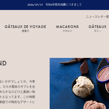
2026/07/31
令和8年熊本地震につきまして
ニュースレター
GÂTEAUX DE VOYAGE
MACARONS
GÂTEAUX
焼菓子
マカロン
ガトー
ND
はいかがでしょうか。今季
に、カカオ風味のサブレを合
めらかな口どけと奥深い味
トとなってます。この時期
家庭での特別なデザートに