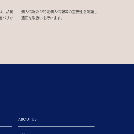
は、品質
個人情報及び特定個人情報等の重要性を認識し
週パリか
適正な取扱いを行います。
ABOUT US