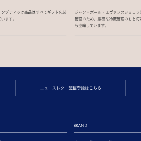
インブティック商品はすべてギフト包装
ジャン＝ポール・エヴァンのショコラ
ています。
管理のため、厳密な冷蔵管理のもと毎
ら空輸しています。
ニュースレター配信登録はこちら
BRAND