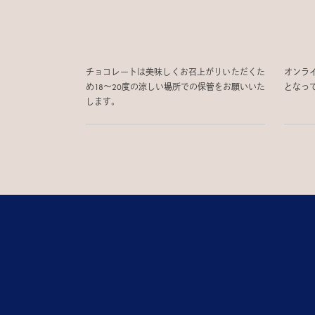
チョコレートは美味しくお召上がりいただくた
オンラ
め18〜20度の涼しい場所での保管をお願いいた
となっ
します。