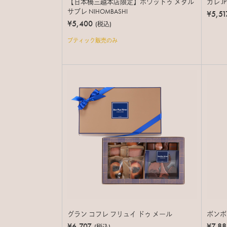
【日本橋三越本店限定】ボワットゥ メタル
カレ J
サブレ NIHOMBASHI
¥5,51
¥5,400
(税込)
ブティック販売のみ
グラン コフレ フリュイ ドゥ メール
ボンボン
¥6,707
¥7,88