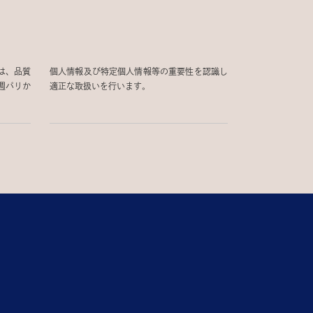
は、品質
個人情報及び特定個人情報等の重要性を認識し
週パリか
適正な取扱いを行います。