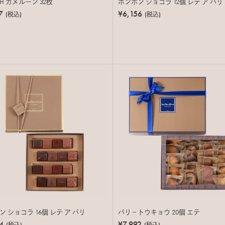
PH カメルーン 32枚
ボンボン ショコラ 12個 レテ ア パリ
7
¥6,156
(税込)
(税込)
 ショコラ 16個 レテ ア パリ
パリ－トウキョウ 20個 エテ
4
¥7,992