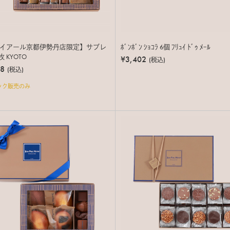
イアール京都伊勢丹店限定】サブレ
ﾎﾞﾝﾎﾞﾝ ｼｮｺﾗ 6個 ﾌﾘｭｲ ﾄﾞｩ ﾒｰﾙ
枚 KYOTO
¥3,402
(税込)
48
(税込)
ック販売のみ