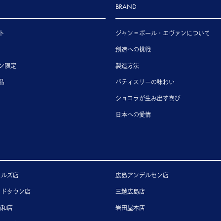
BRAND
ト
ジャン＝ポール・エヴァンについて
創造への挑戦
ン限定
製造方法
品
パティスリーの味わい
ショコラが生み出す喜び
日本への愛情
ヒルズ店
広島アンデルセン店
ッドタウン店
三越広島店
浦和店
岩田屋本店