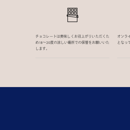
チョコレートは美味しくお召上がりいただくた
オンラ
め18〜20度の涼しい場所での保管をお願いいた
となっ
します。