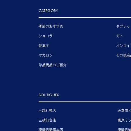
CATEGORY
季節のおすすめ
タブレッ
ショコラ
ガトー
焼菓子
オンライ
マカロン
その他商
単品商品のご紹介
BOUTIQUES
三越札幌店
表参道
三越仙台店
東京ミ
伊勢丹新宿本店
伊勢丹