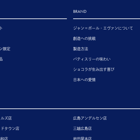
BRAND
ト
ジャン＝ポール・エヴァンについて
創造への挑戦
ン限定
製造方法
品
パティスリーの味わい
ショコラが生み出す喜び
日本への愛情
ヒルズ店
広島アンデルセン店
ッドタウン店
三越広島店
浦和店
岩田屋本店