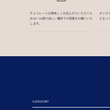
チョコレートは美味しくお召上がりいただくた
オンラ
め18〜20度の涼しい場所での保管をお願いいた
となっ
します。
CATEGORY