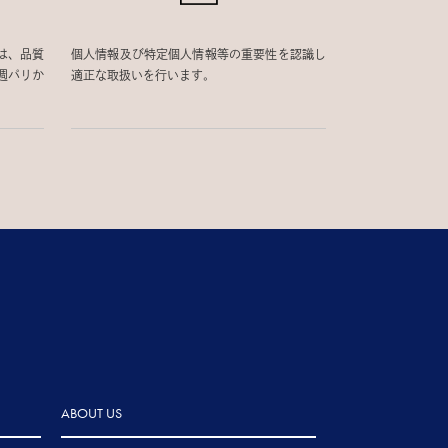
は、品質
個人情報及び特定個人情報等の重要性を認識し
週パリか
適正な取扱いを行います。
ABOUT US