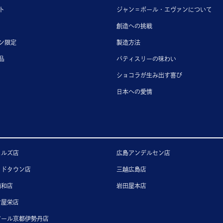
ト
ジャン＝ポール・エヴァンについて
創造への挑戦
ン限定
製造方法
品
パティスリーの味わい
ショコラが生み出す喜び
日本への愛情
ヒルズ店
広島アンデルセン店
ッドタウン店
三越広島店
浦和店
岩田屋本店
古屋栄店
アール京都伊勢丹店