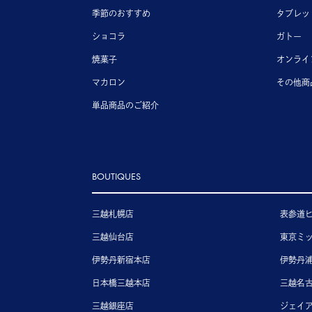
季節のおすすめ
タブレッ
ショコラ
ガトー
焼菓子
オンライ
マカロン
その他商
単品商品のご紹介
BOUTIQUES
三越札幌店
表参道
三越仙台店
東京ミ
伊勢丹新宿本店
伊勢丹
日本橋三越本店
三越名
三越銀座店
ジェイ