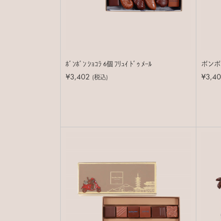
ﾎﾞﾝﾎﾞﾝ ｼｮｺﾗ 6個 ﾌﾘｭｲ ﾄﾞｩ ﾒｰﾙ
ボンボ
¥3,402
¥3,4
(税込)