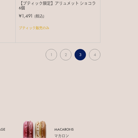
【ブティック限定】アリュメット ショコラ
6個
¥1,491
(税込)
ブティック販売のみ
1
2
3
4
AGE
MACARONS
マカロン