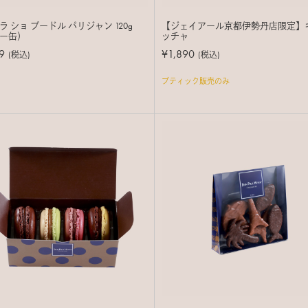
ラ ショ プードル パリジャン 120g
【ジェイアール京都伊勢丹店限定】キ
ー缶）
ッチャ
9
¥1,890
(税込)
(税込)
ブティック販売のみ