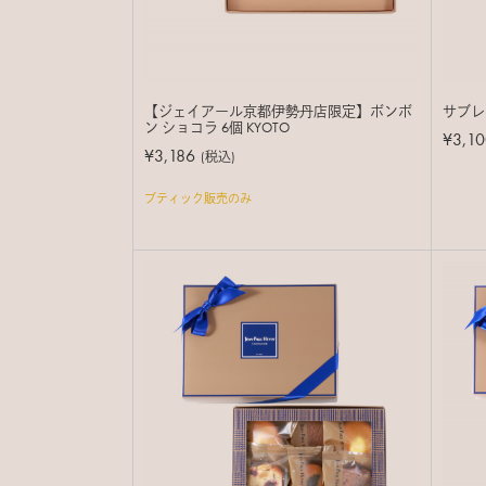
【ジェイアール京都伊勢丹店限定】ボンボ
サブレ
ン ショコラ 6個 KYOTO
¥3,10
¥3,186
(税込)
ブティック販売のみ