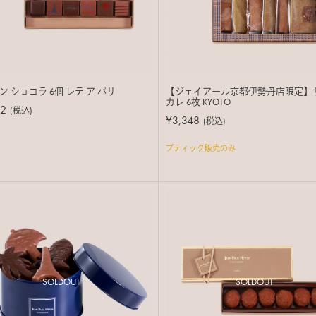
ン ショコラ 6個 レテ ア パリ
【ジェイアール京都伊勢丹店限定】
カレ 6枚 KYOTO
02
(税込)
¥3,348
(税込)
ブティック販売のみ
SOLDOUT
SOLDOUT