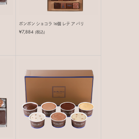
ボンボン ショコラ 16個 レテ ア パリ
¥7,884
(税込)