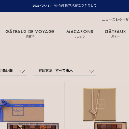
2026/07/31
令和8年熊本地震につきまして
ニュースレター
GÂTEAUX DE VOYAGE
MACARONS
GÂTEAUX
焼菓子
マカロン
ガトー
が高い順
在庫状況
すべて表示