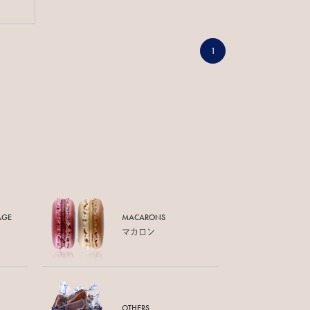
1
AGE
MACARONS
マカロン
OTHERS