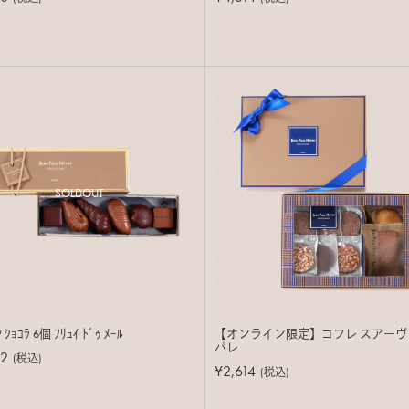
SOLDOUT
 ｼｮｺﾗ 6個 ﾌﾘｭｲ ﾄﾞｩ ﾒｰﾙ
【オンライン限定】コフレ スアーヴ
パレ
02
(税込)
¥2,614
(税込)