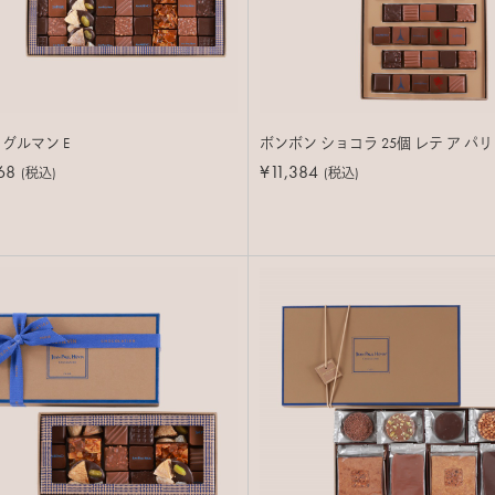
 グルマン E
ボンボン ショコラ 25個 レテ ア パリ
68
¥11,384
(税込)
(税込)