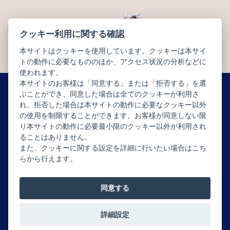
WEB LIMITED
OTHERS
クッキー利用に関する確認
オンライン限定
その他商品
本サイトはクッキーを使用しています。クッキーは本サイ
トの動作に必要なもののほか、アクセス状況の分析などに
使われます。
本サイトのお客様は「同意する」または「拒否する」を選
ぶことができ、同意した場合は全てのクッキーが利用さ
れ、拒否した場合は本サイトの動作に必要なクッキー以外
ニュースレター配信登録はこちら
の使用を制限することができます。お客様が同意しない限
り本サイトの動作に必要最小限のクッキー以外が利用され
ることはありません。
また、クッキーに関する設定を詳細に行いたい場合はこち
らから行えます。
同意する
Copyright © JEAN-PAUL HÉVIN JAPON All rights reserved.
詳細設定
0