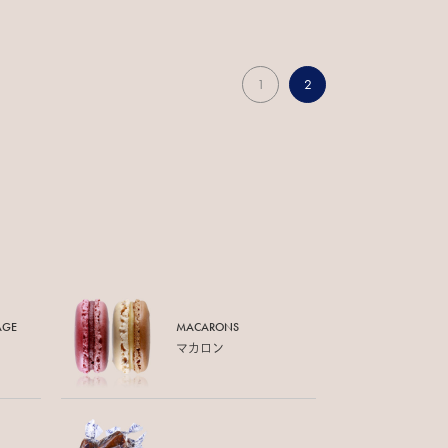
1
2
AGE
MACARONS
マカロン