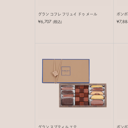
グラン コフレ フリュイ ドゥ メール
ボンボン
¥6,707
¥7,88
(税込)
グラン スブティル エテ
ボンボン