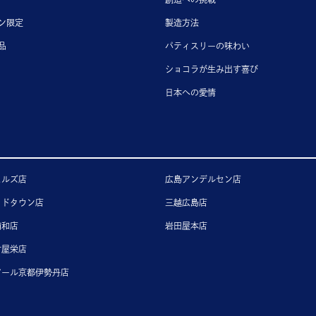
ン限定
製造方法
品
パティスリーの味わい
ショコラが生み出す喜び
日本への愛情
ヒルズ店
広島アンデルセン店
ッドタウン店
三越広島店
浦和店
岩田屋本店
古屋栄店
アール京都伊勢丹店