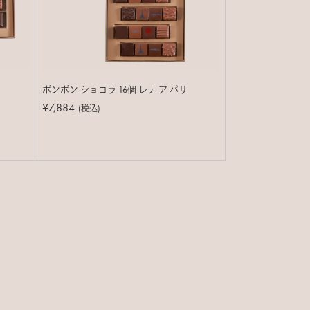
ボンボン ショコラ 16個 レテ ア パリ
¥7,884
(税込)