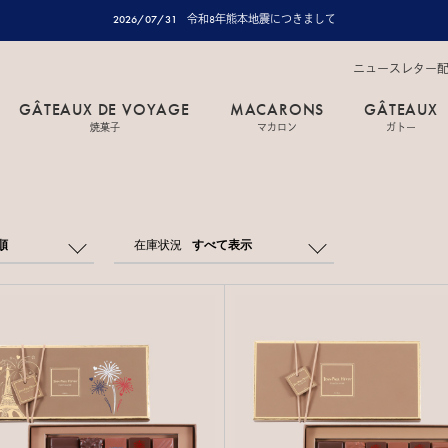
2026/07/31
令和8年熊本地震につきまして
ニュースレター
GÂTEAUX DE VOYAGE
MACARONS
GÂTEAUX
焼菓子
マカロン
ガトー
順
在庫状況
すべて表示