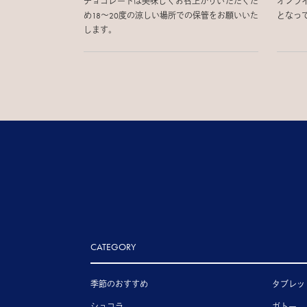
チョコレートは美味しくお召上がりいただくた
オンラ
め18〜20度の涼しい場所での保管をお願いいた
となっ
します。
CATEGORY
季節のおすすめ
タブレッ
ショコラ
ガトー