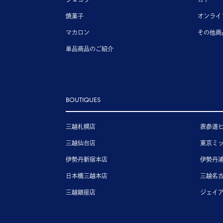
焼菓子
オンライ
マカロン
その他商
単品商品のご紹介
BOUTIQUES
三越札幌店
表参道
三越仙台店
東京ミ
伊勢丹新宿本店
伊勢丹
日本橋三越本店
三越名
三越銀座店
ジェイ