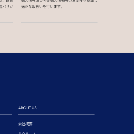
は、品質
個人情報及び特定個人情報等の重要性を認識し
週パリか
適正な取扱いを行います。
ABOUT US
会社概要
リクルート