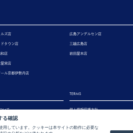
ヒルズ店
広島アンデルセン店
ッドタウン店
三越広島店
浦和店
岩田屋本店
古屋栄店
アール京都伊勢丹店
TERMS
ついて
個人情報保護方針
する確認
いて
特定商取引法に基づく表示
使用しています。クッキーは本サイトの動作に必要な
いて