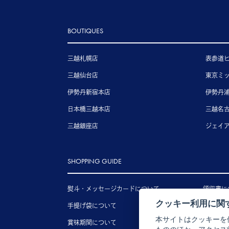
BOUTIQUES
三越札幌店
表参道
三越仙台店
東京ミ
伊勢丹新宿本店
伊勢丹
日本橋三越本店
三越名
三越銀座店
ジェイ
SHOPPING GUIDE
熨斗・メッセージカードについて
領収書に
クッキー利用に関
手提げ袋について
送料につ
本サイトはクッキーを
賞味期間について
配送につ