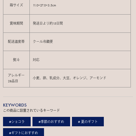
箱サイズ
11.0×27.0×3.5cm
賞味期間
発送日より約15日間
配送温度帯
クール冷蔵便
熨斗
対応
アレルギー
小麦、卵、乳成分、大豆、オレンジ、アーモンド
28品目
KEYWORDS
この商品に設置されているキーワード
#ショコラ
#季節のおすすめ
# 夏のギフト
#ギフトにおすすめ