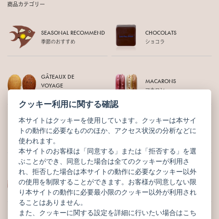
商品カテゴリー
SEASONAL RECOMMEND
CHOCOLATS
季節のおすすめ
ショコラ
GÂTEAUX DE
MACARONS
VOYAGE
マカロン
焼菓子
クッキー利用に関する確認
本サイトはクッキーを使用しています。クッキーは本サイ
TABLETTES
GÂTEAUX
トの動作に必要なもののほか、アクセス状況の分析などに
タブレット
ガトー
使われます。
本サイトのお客様は「同意する」または「拒否する」を選
ぶことができ、同意した場合は全てのクッキーが利用さ
れ、拒否した場合は本サイトの動作に必要なクッキー以外
WEB LIMITED
OTHERS
の使用を制限することができます。お客様が同意しない限
オンライン限定
その他商品
り本サイトの動作に必要最小限のクッキー以外が利用され
ることはありません。
また、クッキーに関する設定を詳細に行いたい場合はこち