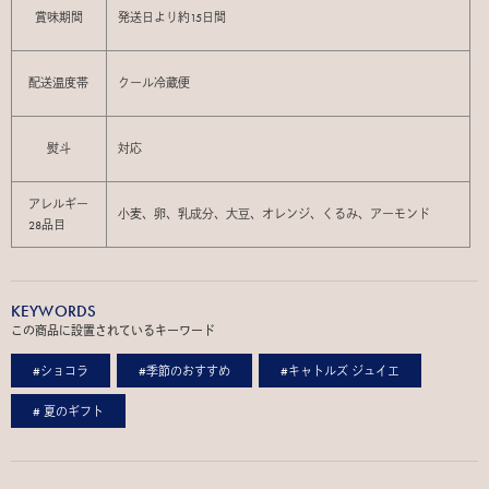
賞味期間
発送日より約15日間
配送温度帯
クール冷蔵便
熨斗
対応
アレルギー
小麦、卵、乳成分、大豆、オレンジ、くるみ、アーモンド
28品目
KEYWORDS
この商品に設置されているキーワード
#ショコラ
#季節のおすすめ
#キャトルズ ジュイエ
# 夏のギフト