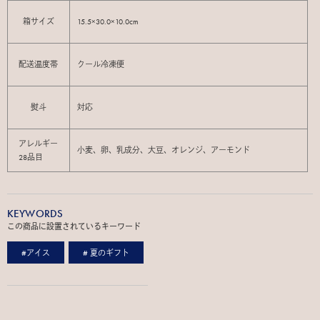
箱サイズ
15.5×30.0×10.0cm
配送温度帯
クール冷凍便
熨斗
対応
アレルギー
小麦、卵、乳成分、大豆、オレンジ、アーモンド
28品目
KEYWORDS
この商品に設置されているキーワード
#アイス
# 夏のギフト