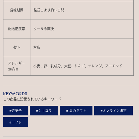
賞味期間
発送日より約14日間
配送温度帯
クール冷蔵便
熨斗
対応
アレルギー
小麦、卵、乳成分、大豆、りんご、オレンジ、アーモンド
28品目
KEYWORDS
この商品に設置されているキーワード
#焼菓子
#ショコラ
# 夏のギフト
#オンライン限定
#コフレ