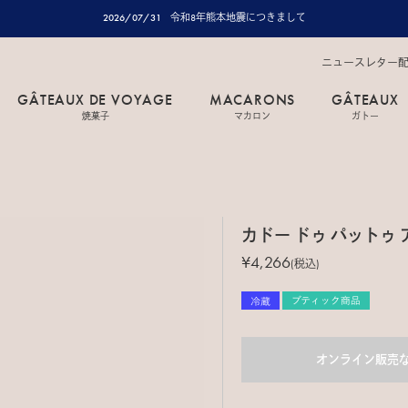
2026/07/31
令和8年熊本地震につきまして
ニュースレター
GÂTEAUX DE VOYAGE
MACARONS
GÂTEAUX
焼菓子
マカロン
ガトー
カドー ドゥ パットゥ 
¥4,266
(税込)
オンライン販売