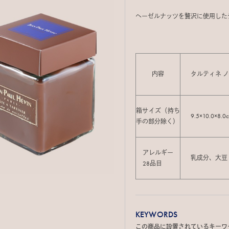
ヘーゼルナッツを贅沢に使用した
内容
タルティネ 
箱サイズ（持ち
9.5×10.0×8.0
手の部分除く）
アレルギー
乳成分、大豆
28品目
KEYWORDS
この商品に設置されているキーワ