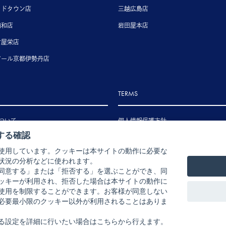
ッドタウン店
三越広島店
浦和店
岩田屋本店
古屋栄店
アール京都伊勢丹店
TERMS
ついて
個人情報保護方針
する確認
いて
特定商取引法に基づく表示
使用しています。クッキーは本サイトの動作に必要な
いて
状況の分析などに使われます。
ル・返品・交換について
同意する」または「拒否する」を選ぶことができ、同
ッキーが利用され、拒否した場合は本サイトの動作に
使用を制限することができます。お客様が同意しない
必要最小限のクッキー以外が利用されることはありま
る設定を詳細に行いたい場合はこちらから行えます。