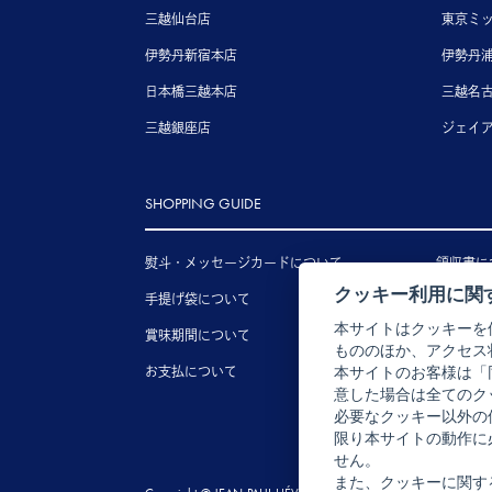
三越仙台店
東京ミ
伊勢丹新宿本店
伊勢丹
日本橋三越本店
三越名
三越銀座店
ジェイ
SHOPPING GUIDE
熨斗・メッセージカードについて
領収書に
クッキー利用に関
手提げ袋について
送料につ
本サイトはクッキーを
賞味期間について
配送につ
もののほか、アクセス
お支払について
キャンセ
本サイトのお客様は「
意した場合は全てのク
必要なクッキー以外の
限り本サイトの動作に
せん。
また、クッキーに関す