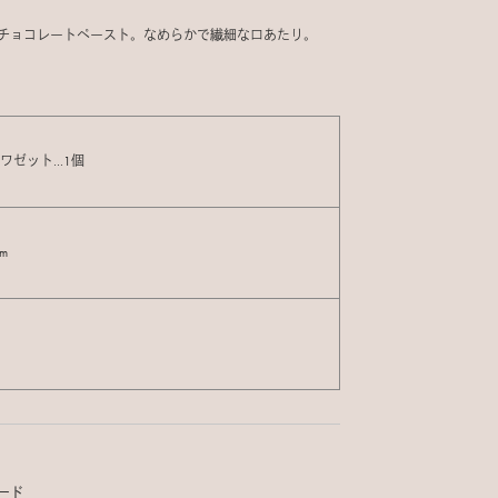
チョコレートペースト。なめらかで繊細な口あたり。
ノワゼット…1個
cm
ード