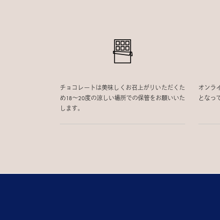
チョコレートは美味しくお召上がりいただくた
オンラ
め18〜20度の涼しい場所での保管をお願いいた
となっ
します。