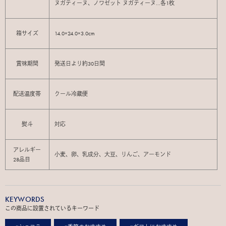
ヌガティーヌ、ノワゼット ヌガティーヌ...各1枚
箱サイズ
14.0×24.0×3.0cm
賞味期間
発送日より約30日間
配送温度帯
クール冷蔵便
熨斗
対応
アレルギー
小麦、卵、乳成分、大豆、りんご、アーモンド
28品目
KEYWORDS
この商品に設置されているキーワード