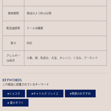
賞味期間
発送日より約15日間
配送温度帯
クール冷蔵便
熨斗
対応
アレルギー
小麦、卵、乳成分、大豆、オレンジ、くるみ、アーモンド
28品目
KEYWORDS
この商品に設置されているキーワード
#ショコラ
#キャトルズ ジュイエ
#季節のおすすめ
# 夏のギフト