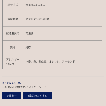
箱サイズ
20.0×26.5×6.0cm
賞味期間
発送日より約14日間
配送温度帯
常温便
熨斗
対応
アレルギー
小麦、卵、乳成分、オレンジ、アーモンド
28品目
KEYWORDS
この商品に設置されているキーワード
#焼菓子
#季節のおすすめ