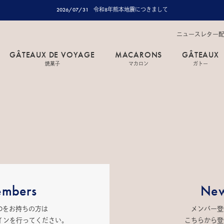
2026/07/31
令和8年熊本地震につきまして
ニュースレター
GÂTEAUX DE VOYAGE
MACARONS
GÂTEAUX
焼菓子
マカロン
ガトー
mbers
New
IDをお持ちの方は
メンバー登
インを行ってください。
こちらから登