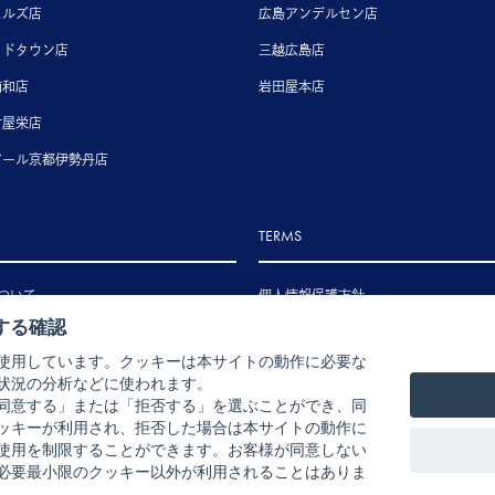
ヒルズ店
広島アンデルセン店
ッドタウン店
三越広島店
浦和店
岩田屋本店
古屋栄店
アール京都伊勢丹店
TERMS
ついて
個人情報保護方針
する確認
いて
特定商取引法に基づく表示
使用しています。クッキーは本サイトの動作に必要な
いて
状況の分析などに使われます。
ル・返品・交換について
同意する」または「拒否する」を選ぶことができ、同
ッキーが利用され、拒否した場合は本サイトの動作に
使用を制限することができます。お客様が同意しない
必要最小限のクッキー以外が利用されることはありま