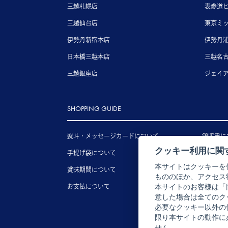
三越札幌店
表参道
三越仙台店
東京ミ
伊勢丹新宿本店
伊勢丹
日本橋三越本店
三越名
三越銀座店
ジェイ
SHOPPING GUIDE
熨斗・メッセージカードについて
領収書に
クッキー利用に関
手提げ袋について
送料につ
本サイトはクッキーを
賞味期間について
配送につ
もののほか、アクセス
お支払について
キャンセ
本サイトのお客様は「
意した場合は全てのク
必要なクッキー以外の
限り本サイトの動作に
せん。