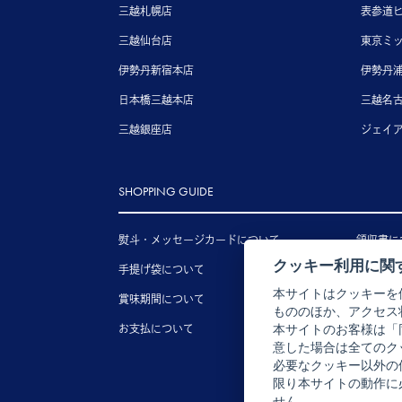
三越札幌店
表参道
三越仙台店
東京ミ
伊勢丹新宿本店
伊勢丹
日本橋三越本店
三越名
三越銀座店
ジェイ
SHOPPING GUIDE
熨斗・メッセージカードについて
領収書に
クッキー利用に関
手提げ袋について
送料につ
本サイトはクッキーを
賞味期間について
配送につ
もののほか、アクセス
お支払について
キャンセ
本サイトのお客様は「
意した場合は全てのク
必要なクッキー以外の
限り本サイトの動作に
せん。