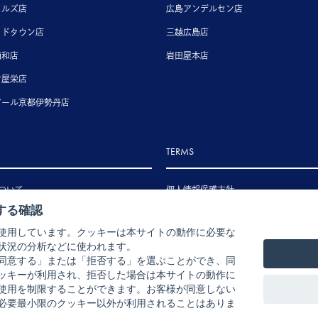
ヒルズ店
広島アンデルセン店
ッドタウン店
三越広島店
浦和店
岩田屋本店
古屋栄店
アール京都伊勢丹店
TERMS
ついて
個人情報保護方針
する確認
いて
特定商取引法に基づく表示
使用しています。クッキーは本サイトの動作に必要な
いて
状況の分析などに使われます。
ル・返品・交換について
同意する」または「拒否する」を選ぶことができ、同
ッキーが利用され、拒否した場合は本サイトの動作に
使用を制限することができます。お客様が同意しない
必要最小限のクッキー以外が利用されることはありま