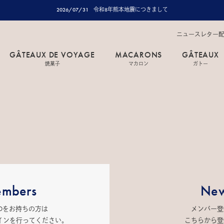
2026/07/31
令和8年熊本地震につきまして
ニュースレター
GÂTEAUX DE VOYAGE
MACARONS
GÂTEAUX
焼菓子
マカロン
ガトー
mbers
New
IDをお持ちの方は
メンバー登
インを行ってください。
こちらから登