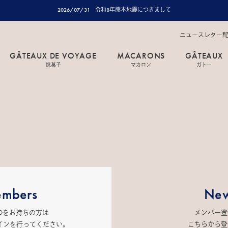
2026/07/31
令和8年熊本地震につきまして
ニュースレター
GÂTEAUX DE VOYAGE
MACARONS
GÂTEAUX
焼菓子
マカロン
ガトー
mbers
New
IDをお持ちの方は
メンバー登
インを行ってください。
こちらから登