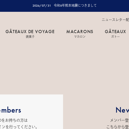
2026/07/31
令和8年熊本地震につきまして
ニュースレター
GÂTEAUX DE VOYAGE
MACARONS
GÂTEAUX
焼菓子
マカロン
ガトー
mbers
New
IDをお持ちの方は
メンバー登
インを行ってください。
こちらから登