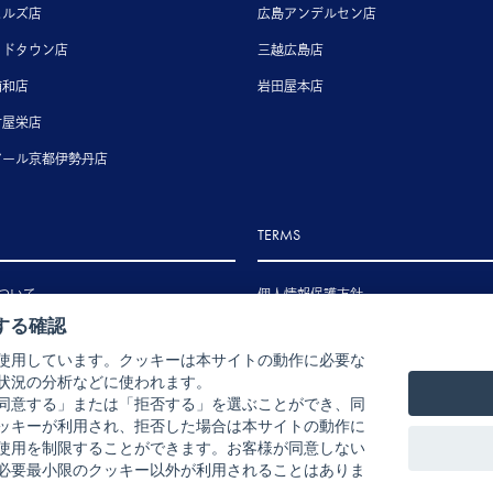
ヒルズ店
広島アンデルセン店
ッドタウン店
三越広島店
浦和店
岩田屋本店
古屋栄店
アール京都伊勢丹店
TERMS
ついて
個人情報保護方針
する確認
いて
特定商取引法に基づく表示
使用しています。クッキーは本サイトの動作に必要な
いて
状況の分析などに使われます。
ル・返品・交換について
同意する」または「拒否する」を選ぶことができ、同
ッキーが利用され、拒否した場合は本サイトの動作に
使用を制限することができます。お客様が同意しない
必要最小限のクッキー以外が利用されることはありま