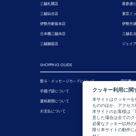
三越札幌店
表参道
三越仙台店
東京ミ
伊勢丹新宿本店
伊勢丹
日本橋三越本店
三越名
三越銀座店
ジェイ
SHOPPING GUIDE
熨斗・メッセージカードについて
領収書に
クッキー利用に関
手提げ袋について
送料につ
本サイトはクッキーを
賞味期間について
配送につ
もののほか、アクセス
お支払について
キャンセ
本サイトのお客様は「
意した場合は全てのク
必要なクッキー以外の
限り本サイトの動作に
せん。