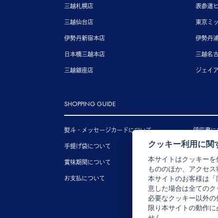
三越札幌店
表参道
三越仙台店
東京ミ
伊勢丹新宿本店
伊勢丹
日本橋三越本店
三越名
三越銀座店
ジェイ
SHOPPING GUIDE
熨斗・メッセージカードについて
領収書に
クッキー利用に関
手提げ袋について
送料につ
本サイトはクッキーを
賞味期間について
配送につ
もののほか、アクセス
お支払について
キャンセ
本サイトのお客様は「
意した場合は全てのク
必要なクッキー以外の
限り本サイトの動作に
せん。