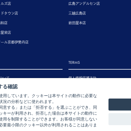
ヒルズ店
広島アンデルセン店
ッドタウン店
三越広島店
浦和店
岩田屋本店
古屋栄店
アール京都伊勢丹店
TERMS
ついて
個人情報保護方針
する確認
いて
特定商取引法に基づく表示
使用しています。クッキーは本サイトの動作に必要な
いて
状況の分析などに使われます。
ル・返品・交換について
同意する」または「拒否する」を選ぶことができ、同
ッキーが利用され、拒否した場合は本サイトの動作に
使用を制限することができます。お客様が同意しない
必要最小限のクッキー以外が利用されることはありま