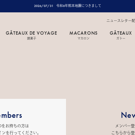
2026/07/31
令和8年熊本地震につきまして
ニュースレター
GÂTEAUX DE VOYAGE
MACARONS
GÂTEAUX
焼菓子
マカロン
ガトー
mbers
New
IDをお持ちの方は
メンバー登
インを行ってください。
こちらから登