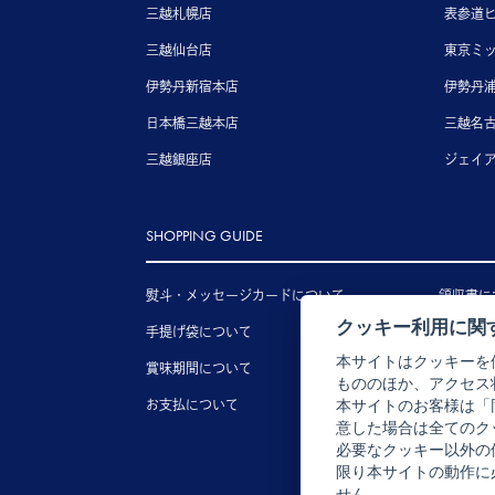
三越札幌店
表参道
三越仙台店
東京ミ
伊勢丹新宿本店
伊勢丹
日本橋三越本店
三越名
三越銀座店
ジェイ
SHOPPING GUIDE
熨斗・メッセージカードについて
領収書に
クッキー利用に関
手提げ袋について
送料につ
本サイトはクッキーを
賞味期間について
配送につ
もののほか、アクセス
お支払について
キャンセ
本サイトのお客様は「
意した場合は全てのク
必要なクッキー以外の
限り本サイトの動作に
せん。