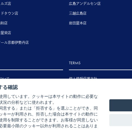
ヒルズ店
広島アンデルセン店
ッドタウン店
三越広島店
浦和店
岩田屋本店
古屋栄店
アール京都伊勢丹店
TERMS
ついて
個人情報保護方針
する確認
いて
特定商取引法に基づく表示
使用しています。クッキーは本サイトの動作に必要な
いて
状況の分析などに使われます。
ル・返品・交換について
同意する」または「拒否する」を選ぶことができ、同
ッキーが利用され、拒否した場合は本サイトの動作に
使用を制限することができます。お客様が同意しない
必要最小限のクッキー以外が利用されることはありま