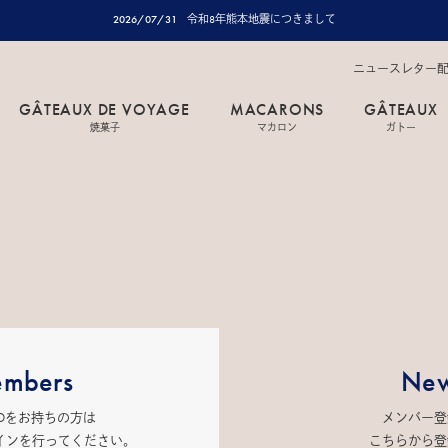
2026/07/31
令和8年熊本地震につきまして
ニュースレター
GÂTEAUX DE VOYAGE
MACARONS
GÂTEAUX
焼菓子
マカロン
ガトー
mbers
New
IDをお持ちの方は
メンバー登
インを行ってください。
こちらから登