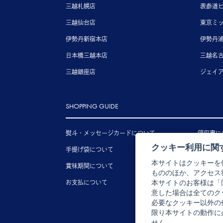
三越札幌店
表参道
三越仙台店
東京ミ
伊勢丹新宿本店
伊勢丹
日本橋三越本店
三越名
三越銀座店
ジェイ
SHOPPING GUIDE
熨斗・メッセージカードについて
領収書に
クッキー利用に関
手提げ袋について
送料につ
本サイトはクッキーを
賞味期間について
配送につ
もののほか、アクセス
お支払について
キャンセ
本サイトのお客様は「
意した場合は全てのク
必要なクッキー以外の
限り本サイトの動作に
せん。