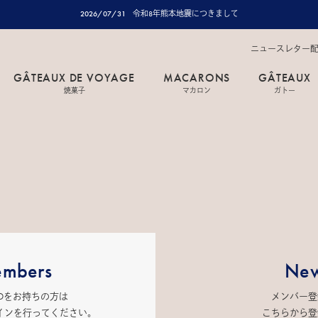
2026/07/31
令和8年熊本地震につきまして
ニュースレター
GÂTEAUX DE VOYAGE
MACARONS
GÂTEAUX
焼菓子
マカロン
ガトー
mbers
New
IDをお持ちの方は
メンバー登
インを行ってください。
こちらから登