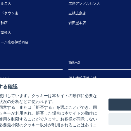
ヒルズ店
広島アンデルセン店
ッドタウン店
三越広島店
浦和店
岩田屋本店
古屋栄店
アール京都伊勢丹店
TERMS
ついて
個人情報保護方針
する確認
いて
特定商取引法に基づく表示
使用しています。クッキーは本サイトの動作に必要な
いて
状況の分析などに使われます。
ル・返品・交換について
同意する」または「拒否する」を選ぶことができ、同
ッキーが利用され、拒否した場合は本サイトの動作に
使用を制限することができます。お客様が同意しない
必要最小限のクッキー以外が利用されることはありま