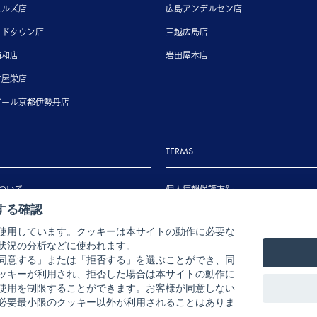
ヒルズ店
広島アンデルセン店
ッドタウン店
三越広島店
浦和店
岩田屋本店
古屋栄店
アール京都伊勢丹店
TERMS
ついて
個人情報保護方針
する確認
いて
特定商取引法に基づく表示
使用しています。クッキーは本サイトの動作に必要な
いて
状況の分析などに使われます。
ル・返品・交換について
同意する」または「拒否する」を選ぶことができ、同
ッキーが利用され、拒否した場合は本サイトの動作に
使用を制限することができます。お客様が同意しない
必要最小限のクッキー以外が利用されることはありま