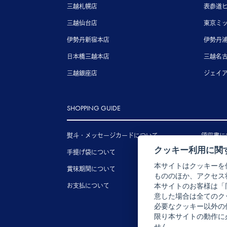
三越札幌店
表参道
三越仙台店
東京ミ
伊勢丹新宿本店
伊勢丹
日本橋三越本店
三越名
三越銀座店
ジェイ
SHOPPING GUIDE
熨斗・メッセージカードについて
領収書に
クッキー利用に関
手提げ袋について
送料につ
本サイトはクッキーを
賞味期間について
配送につ
もののほか、アクセス
お支払について
キャンセ
本サイトのお客様は「
意した場合は全てのク
必要なクッキー以外の
限り本サイトの動作に
せん。