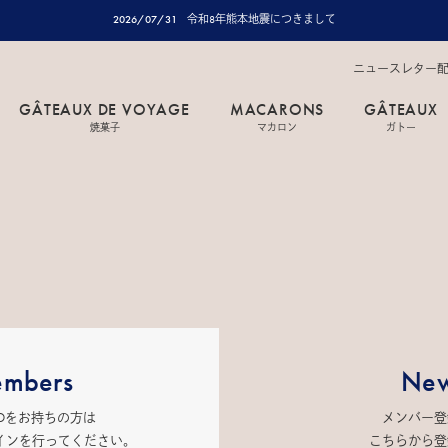
2026/07/31
令和8年熊本地震につきまして
ニュースレター
GÂTEAUX DE VOYAGE
MACARONS
GÂTEAUX
焼菓子
マカロン
ガトー
mbers
New
IDをお持ちの方は
メンバー登
インを行ってください。
こちらから登