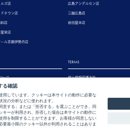
ヒルズ店
広島アンデルセン店
ッドタウン店
三越広島店
浦和店
岩田屋本店
古屋栄店
アール京都伊勢丹店
TERMS
ついて
個人情報保護方針
する確認
いて
特定商取引法に基づく表示
使用しています。クッキーは本サイトの動作に必要な
いて
状況の分析などに使われます。
ル・返品・交換について
同意する」または「拒否する」を選ぶことができ、同
ッキーが利用され、拒否した場合は本サイトの動作に
使用を制限することができます。お客様が同意しない
必要最小限のクッキー以外が利用されることはありま