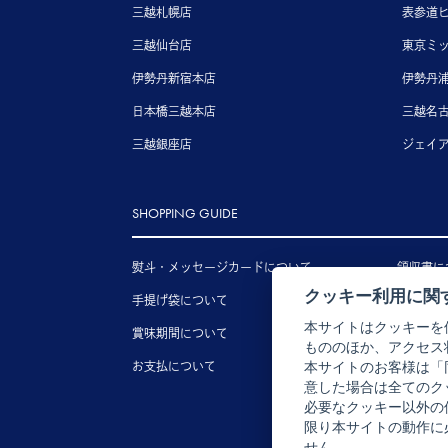
三越札幌店
表参道
三越仙台店
東京ミ
伊勢丹新宿本店
伊勢丹
日本橋三越本店
三越名
三越銀座店
ジェイ
SHOPPING GUIDE
熨斗・メッセージカードについて
領収書に
クッキー利用に関
手提げ袋について
送料につ
本サイトはクッキーを
賞味期間について
配送につ
もののほか、アクセス
お支払について
キャンセ
本サイトのお客様は「
意した場合は全てのク
必要なクッキー以外の
限り本サイトの動作に
せん。