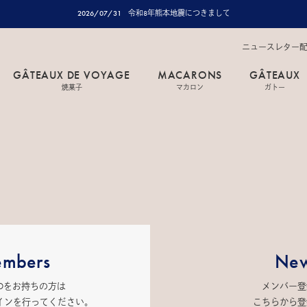
2026/07/31
令和8年熊本地震につきまして
ニュースレター
GÂTEAUX DE VOYAGE
MACARONS
GÂTEAUX
焼菓子
マカロン
ガトー
mbers
New
IDをお持ちの方は
メンバー登
インを行ってください。
こちらから登