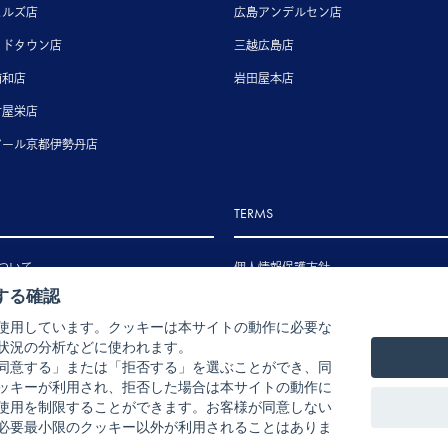
ヒルズ店
広島アンデルセン店
ッドタウン店
三越広島店
浦和店
岩田屋本店
古屋栄店
アール京都伊勢丹店
TERMS
ついて
個人情報保護方針
する確認
いて
特定商取引法に基づく表示
使用しています。クッキーは本サイトの動作に必要な
いて
状況の分析などに使われます。
ル・返品・交換について
同意する」または「拒否する」を選ぶことができ、同
ッキーが利用され、拒否した場合は本サイトの動作に
使用を制限することができます。お客様が同意しない
必要最小限のクッキー以外が利用されることはありま