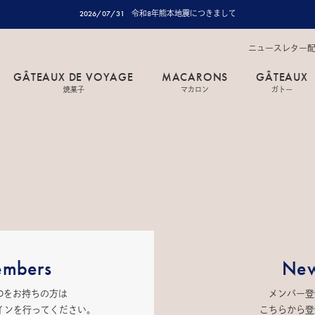
2026/07/31
令和8年熊本地震につきまして
ニュースレター
GÂTEAUX DE VOYAGE
MACARONS
GÂTEAUX
焼菓子
マカロン
ガトー
mbers
New
IDをお持ちの方は
メンバー登
インを行ってください。
こちらから登