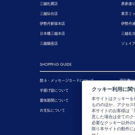
三越札幌店
表参道
三越仙台店
東京ミ
伊勢丹新宿本店
伊勢丹
日本橋三越本店
三越名
三越銀座店
ジェイ
SHOPPING GUIDE
熨斗・メッセージカードについて
領収書に
クッキー利用に関
手提げ袋について
送料につ
本サイトはクッキーを
賞味期間について
配送につ
もののほか、アクセス
お支払について
キャンセ
本サイトのお客様は「
意した場合は全てのク
必要なクッキー以外の
限り本サイトの動作に
せん。