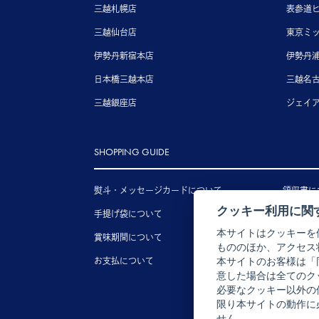
三越札幌店
表参道
三越仙台店
東京ミ
伊勢丹新宿本店
伊勢丹
日本橋三越本店
三越名
三越銀座店
ジェイ
SHOPPING GUIDE
熨斗・メッセージカードについて
領収書に
クッキー利用に関
手提げ袋について
送料につ
本サイトはクッキーを
賞味期間について
配送につ
もののほか、アクセス
お支払について
キャンセ
本サイトのお客様は「
意した場合は全てのク
必要なクッキー以外の
限り本サイトの動作に
せん。