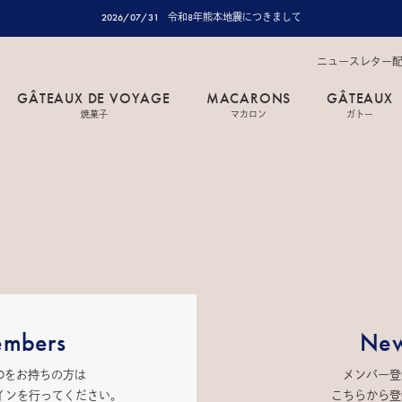
2026/07/31
令和8年熊本地震につきまして
ニュースレター
GÂTEAUX DE VOYAGE
MACARONS
GÂTEAUX
焼菓子
マカロン
ガトー
mbers
New
IDをお持ちの方は
メンバー登
インを行ってください。
こちらから登