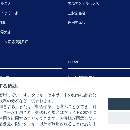
ヒルズ店
広島アンデルセン店
ッドタウン店
三越広島店
浦和店
岩田屋本店
古屋栄店
アール京都伊勢丹店
TERMS
ついて
個人情報保護方針
する確認
いて
特定商取引法に基づく表示
使用しています。クッキーは本サイトの動作に必要な
いて
状況の分析などに使われます。
ル・返品・交換について
同意する」または「拒否する」を選ぶことができ、同
ッキーが利用され、拒否した場合は本サイトの動作に
使用を制限することができます。お客様が同意しない
必要最小限のクッキー以外が利用されることはありま