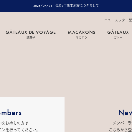
2026/07/31
令和8年熊本地震につきまして
ニュースレター
GÂTEAUX DE VOYAGE
MACARONS
GÂTEAUX
焼菓子
マカロン
ガトー
mbers
New
IDをお持ちの方は
メンバー登
インを行ってください。
こちらから登