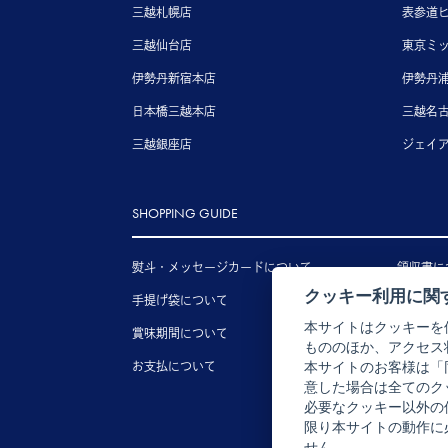
三越札幌店
表参道
三越仙台店
東京ミ
伊勢丹新宿本店
伊勢丹
日本橋三越本店
三越名
三越銀座店
ジェイ
SHOPPING GUIDE
熨斗・メッセージカードについて
領収書に
クッキー利用に関
手提げ袋について
送料につ
本サイトはクッキーを
賞味期間について
配送につ
もののほか、アクセス
お支払について
キャンセ
本サイトのお客様は「
意した場合は全てのク
必要なクッキー以外の
限り本サイトの動作に
せん。