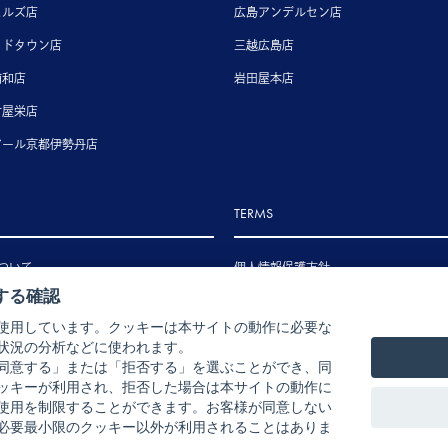
ヒルズ店
広島アンデルセン店
ッドタウン店
三越広島店
浦和店
岩田屋本店
古屋栄店
アール京都伊勢丹店
TERMS
ついて
個人情報保護方針
する確認
いて
特定商取引法に基づく表示
使用しています。クッキーは本サイトの動作に必要な
いて
状況の分析などに使われます。
ル・返品・交換について
同意する」または「拒否する」を選ぶことができ、同
ッキーが利用され、拒否した場合は本サイトの動作に
使用を制限することができます。お客様が同意しない
必要最小限のクッキー以外が利用されることはありま